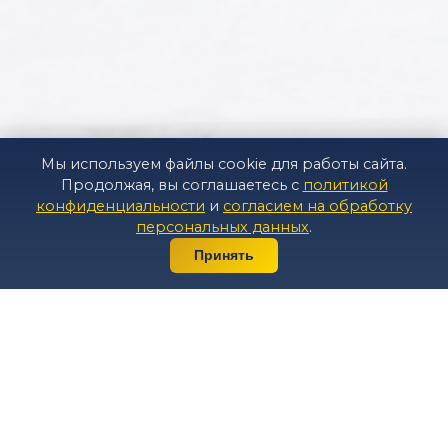
Мы используем файлы cookie для работы сайта.
Продолжая, вы соглашаетесь с
политикой
конфиденциальности
и
согласием на обработку
персональных данных
.
☎ ПОЗВОНИТЬ
Принять
● ПОКАЗАТЬ ЦЕНЫ
О направлении
Защита прав при ДТП, урегулирование
страховых споров, помощь при лишении
прав и взаимодействие с органами ГИБДД.